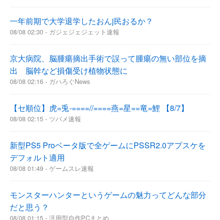
一年前期で大学退学したおんj民おるか？
08/08 02:30 - ガジェジェジェット速報
京大病院、脳腫瘍摘出手術で誤って腫瘍の無い部位を摘
出 脳幹など損傷受け植物状態に
08/08 02:16 - ガハろぐNews
【セ順位】虎=兎-====//====燕=星==竜=鯉 【8/7】
08/08 02:15 - ツバメ速報
新型PS5 Proベータ版で全ゲームにPSSR2.0アプスケを
デフォルト適用
08/08 01:49 - ゲームスレ速報
モンスターハンターというゲームの魅力ってどんな部分
だと思う？
08/08 01:15 - 汎用型自作PCまとめ