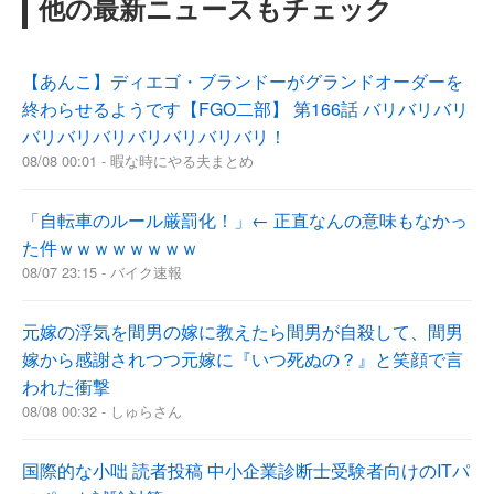
他の最新ニュースもチェック
【あんこ】ディエゴ・ブランドーがグランドオーダーを
終わらせるようです【FGO二部】 第166話 バリバリバリ
バリバリバリバリバリバリバリ！
08/08 00:01 - 暇な時にやる夫まとめ
「自転車のルール厳罰化！」← 正直なんの意味もなかっ
た件ｗｗｗｗｗｗｗｗ
08/07 23:15 - バイク速報
元嫁の浮気を間男の嫁に教えたら間男が自殺して、間男
嫁から感謝されつつ元嫁に『いつ死ぬの？』と笑顔で言
われた衝撃
08/08 00:32 - しゅらさん
国際的な小咄 読者投稿 中小企業診断士受験者向けのITパ