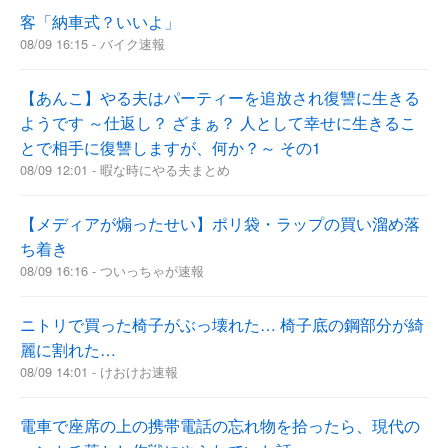
客「納車式？いいよ」
08/09 16:15 - バイク速報
【あんこ】やる夫はパーティーを追放され復讐に生きる
ようです ～仕返し？ ざまぁ？ 人として幸せに生きるこ
とで相手に復讐しますが、何か？～ その1
08/09 12:01 - 暇な時にやる夫まとめ
【メディアが煽ったせい】ポリ袋・ラップの買い溜め落
ち着き
08/09 16:16 - ついっちゃが速報
ニトリで買った椅子がぶっ壊れた… 椅子底の鋼部分が綺
麗に割れた…
08/09 14:01 - けおけお速報
電車で座席の上の携帯電話の忘れ物を拾ったら、現代の