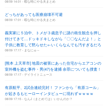
08/09 14:01 - 暇な時にやる夫まとめ
どっちがあっても医療崩壊不可避
08/09 17:01 - 暇な時にやる夫まとめ
義実家に５泊中、トメが３歳息子に謎の衛生観念を押し
付けてきて…ドッキドキしながら「〇〇なんだよ！」と
子供に教育して黙らせた←いくらなんでも汚すぎるだろ
08/09 17:17 - まなにゅ～
[熊本 上天草市] 地震の被害にあった住宅からエアコンの
室外機を盗む事件・男(47)を逮捕 余罪についても捜査！
08/09 17:17 - デイライトニュース
有原航平、2試合連続完封！ ファンから「有原コール」
が起きるもヒーローインタビューに現れずｗｗｗｗ
08/09 17:15 - なんJ（まとめては）いかんのか？