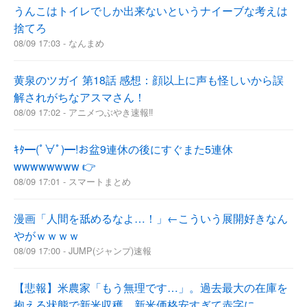
うんこはトイレでしか出来ないというナイーブな考えは
捨てろ
08/09 17:03 - なんまめ
黄泉のツガイ 第18話 感想：顔以上に声も怪しいから誤
解されがちなアスマさん！
08/09 17:02 - アニメつぶやき速報‼︎
ｷﾀ━(ﾟ∀ﾟ)━!お盆9連休の後にすぐまた5連休
wwwwwwww 👉
08/09 17:01 - スマートまとめ
漫画「人間を舐めるなよ…！」←こういう展開好きなん
やがｗｗｗｗ
08/09 17:00 - JUMP(ジャンプ)速報
【悲報】米農家「もう無理です…」。過去最大の在庫を
抱える状態で新米収穫。新米価格安すぎて赤字に