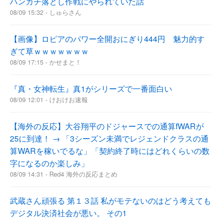
ハンカチ落とし作戦にやられていた話
08/09 15:32 - しゅらさん
【画像】ロピアのパワー全開おにぎり444円 魅力的す
ぎて草ｗｗｗｗｗｗｗ
08/09 17:15 - かせまと！
『真・女神転生』真1がシリーズで一番面白い
08/09 12:01 - けおけお速報
【海外の反応】大谷翔平のドジャースでの通算fWARが
25に到達！ → 「3シーズン未満でレジェンドクラスの通
算WARを稼いでるな」「契約終了時にはどれくらいの数
字になるのか楽しみ」
08/09 14:31 - Red4 海外の反応まとめ
武蔵さん頑張る 第１３話 私がモテないのはどう考えても
デジタル決済社会が悪い。 その1