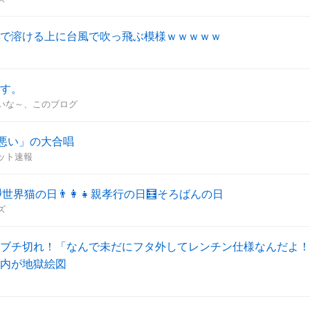
で溶ける上に台風で吹っ飛ぶ模様ｗｗｗｗｗ
す。
れば良いな～、このブログ
悪い」の大合唱
ジェット速報
世界猫の日👨‍👩‍👧親孝行の日🧮そろばんの日
ズ
ブチ切れ！「なんで未だにフタ外してレンチン仕様なんだよ！
内が地獄絵図