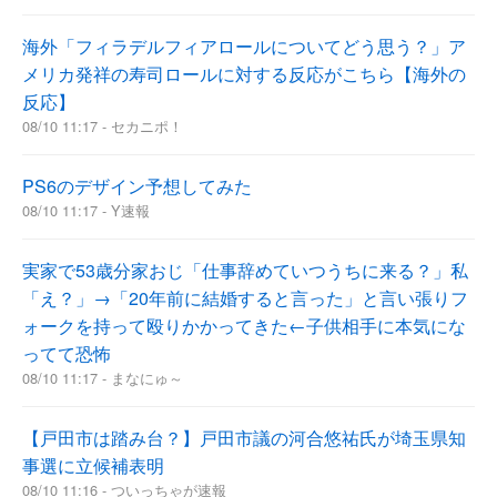
海外「フィラデルフィアロールについてどう思う？」ア
メリカ発祥の寿司ロールに対する反応がこちら【海外の
反応】
08/10 11:17 - セカニポ！
PS6のデザイン予想してみた
08/10 11:17 - Y速報
実家で53歳分家おじ「仕事辞めていつうちに来る？」私
「え？」→「20年前に結婚すると言った」と言い張りフ
ォークを持って殴りかかってきた←子供相手に本気にな
ってて恐怖
08/10 11:17 - まなにゅ～
【戸田市は踏み台？】戸田市議の河合悠祐氏が埼玉県知
事選に立候補表明
08/10 11:16 - ついっちゃが速報