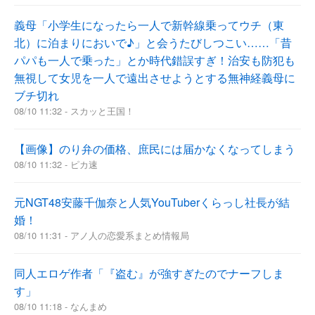
義母「小学生になったら一人で新幹線乗ってウチ（東
北）に泊まりにおいで♪」と会うたびしつこい……「昔
パパも一人で乗った」とか時代錯誤すぎ！治安も防犯も
無視して女児を一人で遠出させようとする無神経義母に
ブチ切れ
08/10 11:32 - スカッと王国！
【画像】のり弁の価格、庶民には届かなくなってしまう
08/10 11:32 - ピカ速
元NGT48安藤千伽奈と人気YouTuberくらっし社長が結
婚！
08/10 11:31 - アノ人の恋愛系まとめ情報局
同人エロゲ作者「『盗む』が強すぎたのでナーフしま
す」
08/10 11:18 - なんまめ