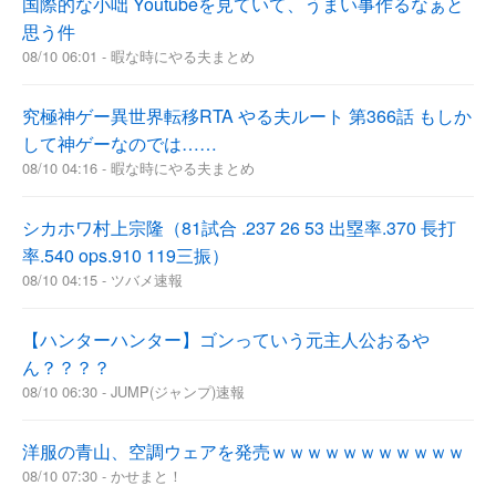
国際的な小咄 Youtubeを見ていて、うまい事作るなぁと
思う件
08/10 06:01 - 暇な時にやる夫まとめ
究極神ゲー異世界転移RTA やる夫ルート 第366話 もしか
して神ゲーなのでは……
08/10 04:16 - 暇な時にやる夫まとめ
シカホワ村上宗隆（81試合 .237 26 53 出塁率.370 長打
率.540 ops.910 119三振）
08/10 04:15 - ツバメ速報
【ハンターハンター】ゴンっていう元主人公おるや
ん？？？？
08/10 06:30 - JUMP(ジャンプ)速報
洋服の青山、空調ウェアを発売ｗｗｗｗｗｗｗｗｗｗｗ
08/10 07:30 - かせまと！