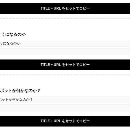
TITLE + URL をセットでコピー
そうになるのか
そうになるのか
TITLE + URL をセットでコピー
ボットか何かなのか？
ボットか何かなのか？
TITLE + URL をセットでコピー