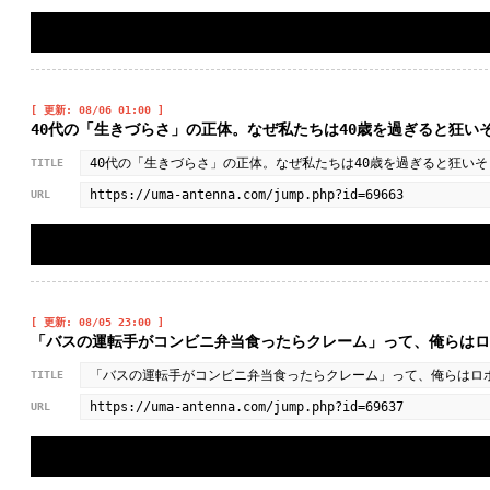
[ 更新: 08/06 01:00 ]
40代の「生きづらさ」の正体。なぜ私たちは40歳を過ぎると狂い
40代の「生きづらさ」の正体。なぜ私たちは40歳を過ぎると狂い
TITLE
https://uma-antenna.com/jump.php?id=69663
URL
[ 更新: 08/05 23:00 ]
「バスの運転手がコンビニ弁当食ったらクレーム」って、俺らはロ
「バスの運転手がコンビニ弁当食ったらクレーム」って、俺らはロ
TITLE
https://uma-antenna.com/jump.php?id=69637
URL