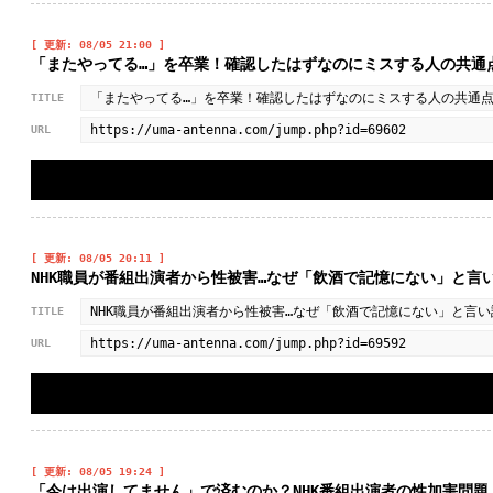
[ 更新: 08/05 21:00 ]
「またやってる…」を卒業！確認したはずなのにミスする人の共通
「またやってる…」を卒業！確認したはずなのにミスする人の共通
TITLE
https://uma-antenna.com/jump.php?id=69602
URL
[ 更新: 08/05 20:11 ]
NHK職員が番組出演者から性被害…なぜ「飲酒で記憶にない」と言
NHK職員が番組出演者から性被害…なぜ「飲酒で記憶にない」と言
TITLE
https://uma-antenna.com/jump.php?id=69592
URL
[ 更新: 08/05 19:24 ]
「今は出演してません」で済むのか？NHK番組出演者の性加害問