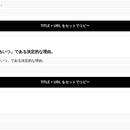
？」
TITLE + URL をセットでコピー
あいつ」である決定的な理由。
あいつ」である決定的な理由。
TITLE + URL をセットでコピー