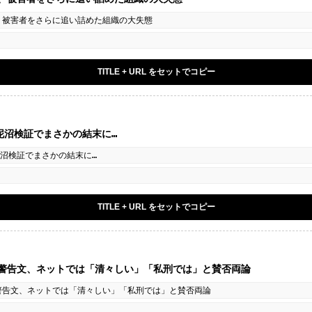
、被害者をさらに追い詰めた組織の大失態
TITLE + URL をセットでコピー
泥沼検証でまさかの結末に…
泥沼検証でまさかの結末に…
TITLE + URL をセットでコピー
い警告文、ネットでは「清々しい」「私刑では」と賛否両論
警告文、ネットでは「清々しい」「私刑では」と賛否両論