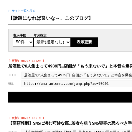
← サイト一覧へ戻る
【話題になれば良いな～、このブログ】
表示件数
年月指定
表示更新
[ 更新: 08/07 18:29 ]
居酒屋で6人集まって4939円…店側が「もう来ないで」と本音を爆
居酒屋で6人集まって4939円…店側が「もう来ないで」と本音を爆
TITLE
https://uma-antenna.com/jump.php?id=70201
URL
[ 更新: 08/07 18:19 ]
【高額報酬】SNSに潜む巧妙な罠…若者を狙うSNS犯罪の恐るべき